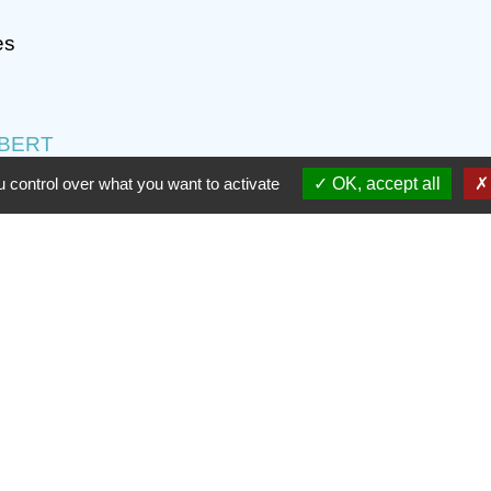
es
MBERT
rcommunalité
 control over what you want to activate
OK, accept all
Contacts
Commune de Gilly-sur-Isère
1, place de la Mairie
73200 Gilly-sur-Isère - FRANCE