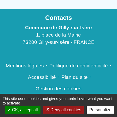
Contacts
Commune de Gilly-sur-Isère
1, place de la Mairie
73200 Gilly-sur-Isère - FRANCE
Mentions légales
-
Politique de confidentialité
-
Accessibilité
-
Plan du site
-
Gestion des cookies
This site uses cookies and gives you control over what you want
to activate
OK, accept all
Site créé en partenariat avec Réseau des Communes
Deny all cookies
Personalize