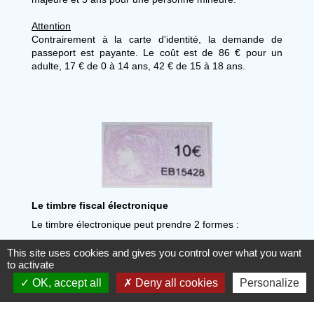
Attention
Contrairement à la carte d'identité, la demande de
passeport est payante. Le coût est de 86 € pour un
adulte, 17 € de 0 à 14 ans, 42 € de 15 à 18 ans.
Le timbre fiscal électronique
Le timbre électronique peut prendre 2 formes :
Un code 2D qui peut être scanné directement
This site uses cookies and gives you control over what you want
depuis un téléphone ;
to activate
Un SMS contenant l'identifiant à 16 chiffres du
OK, accept all
Deny all cookies
Personalize
timbre.