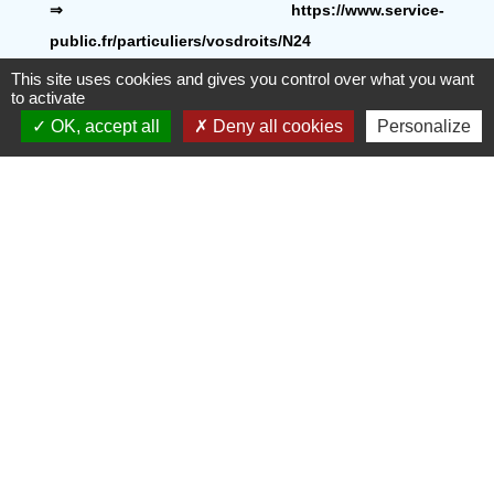
⇒ https://www.service-
public.fr/particuliers/vosdroits/N24
This site uses cookies and gives you control over what you want
to activate
OK, accept all
Deny all cookies
Personalize
Contacts
Commune de Gilly-sur-Isère
1, place de la Mairie
73200 Gilly-sur-Isère - FRANCE
Mentions légales
-
Politique de confidentialité
-
Accessibilité
-
Plan du site
-