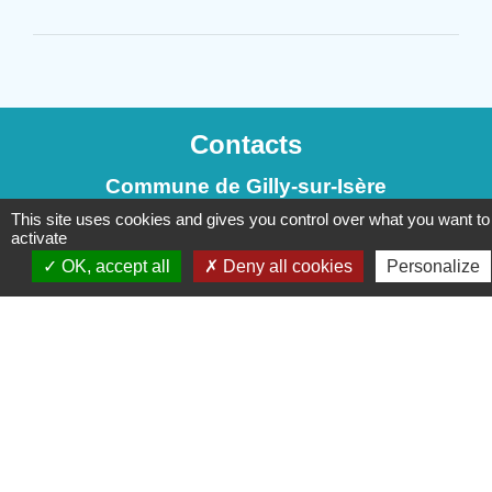
Contacts
Commune de Gilly-sur-Isère
1, place de la Mairie
This site uses cookies and gives you control over what you want to
activate
73200 Gilly-sur-Isère - FRANCE
OK, accept all
Deny all cookies
Personalize
Mentions légales
-
Politique de confidentialité
-
Accessibilité
-
Plan du site
-
Gestion des cookies