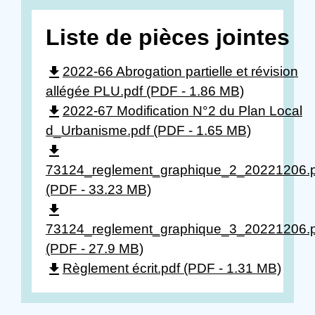
Liste de pièces jointes
file_download
2022-66 Abrogation partielle et révision
allégée PLU.pdf (PDF - 1.86 MB)
file_download
2022-67 Modification N°2 du Plan Local
d_Urbanisme.pdf (PDF - 1.65 MB)
file_download
73124_reglement_graphique_2_20221206.p
(PDF - 33.23 MB)
file_download
73124_reglement_graphique_3_20221206.p
(PDF - 27.9 MB)
file_download
Règlement écrit.pdf (PDF - 1.31 MB)